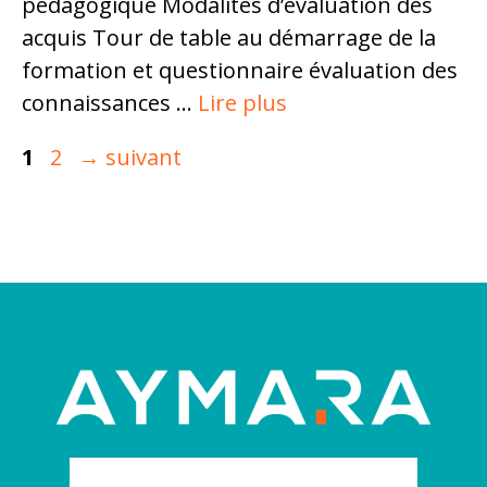
pédagogique Modalités d’évaluation des
acquis Tour de table au démarrage de la
formation et questionnaire évaluation des
connaissances …
Lire plus
Page
Page
1
2
→
suivant