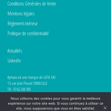
Conditions Générales de Vente
Mentions légales
Règlement intérieur
Politique de confidentialité
Actualités
LinkedIn
Aymara est une marque de GETA SAS
13, rue Jean Prouvé 59000 LILLE
Tél : 03 62 260 300
SIRET 853 061 182 00012
Nous utilisons des cookies pour vous garantir la meilleure
Déclaration d’activité enregistrée sous le numéro 32591000559 auprès du
expérience sur notre site web. Si vous continuez à utiliser ce
préfet de région Hauts-de-France.
site, nous supposerons que vous en êtes satisfait.