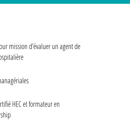
G
ur mission d’évaluer un agent de
ospitalière
managériales
rtifié HEC et formateur en
rship