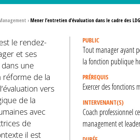
 Management
›
Mener l’entretien d’évaluation dans le cadre des LD
PUBLIC
est le rendez-
Tout manager ayant po
ager et ses
la fonction publique h
t dans une
a réforme de la
PRÉREQUIS
Exercer des fonctions 
l’évaluation vers
ique de la
INTERVENANT(S)
humaines avec
Coach professionnel ce
ctrices de
management et leade
texte il est
DURÉE