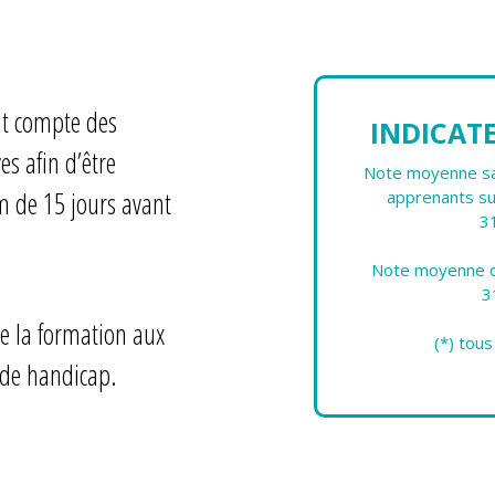
nt compte des
INDICAT
es afin d’être
Note moyenne sat
 de 15 jours avant
apprenants su
3
Note moyenne d'
3
e la formation aux
(*) tou
 de handicap.