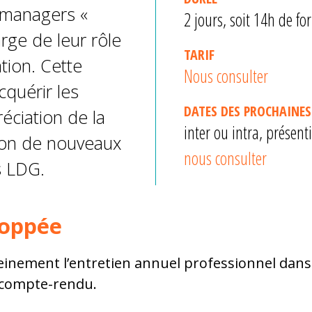
 managers «
2 jours, soit 14h de f
arge de leur rôle
TARIF
ation. Cette
Nous consulter
cquérir les
DATES DES PROCHAINES
réciation de la
inter ou intra, présen
elon de nouveaux
nous consulter
s LDG.
oppée
einement l’entretien annuel professionnel dans
e compte-rendu.