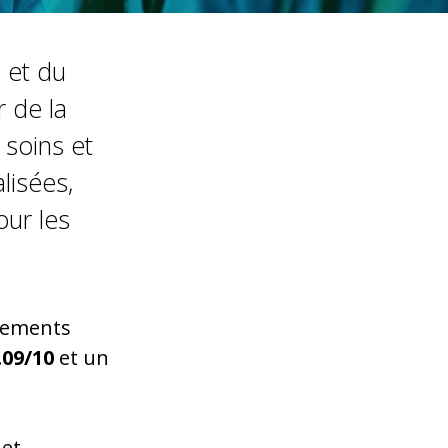
 et du
 de la
 soins et
lisées,
our les
ssements
.09/10
et un
Net