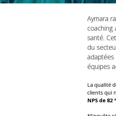
Aymara ra
coaching 
santé. Cet
du secteu
adaptées 
équipes a
La qualité 
clients qui
NPS de 82
*Enquête ré