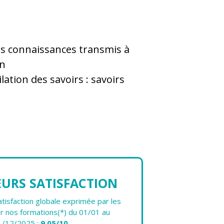
es connaissances transmis à
on
lation des savoirs : savoirs
EURS SATISFACTION
isfaction globale exprimée par les
r nos formations(*) du 01/01 au
1/12/2025 :
9.05/10