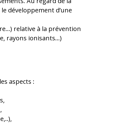
issements. Au regard de la
l, le développement d’une
e…) relative à la prévention
ue, rayons ionisants…)
es aspects :
s,
,
,..),