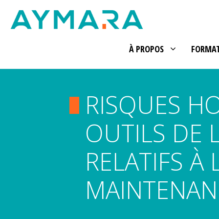
Aller
au
contenu
À PROPOS
FORMA
RISQUES HO
OUTILS DE 
RELATIFS À 
MAINTENAN