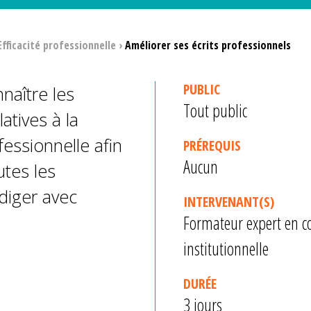
Efficacité professionnelle
›
Améliorer ses écrits professionnels
PUBLIC
naître les
Tout public
atives à la
essionnelle afin
PRÉREQUIS
Aucun
tes les
édiger avec
INTERVENANT(S)
Formateur expert en c
institutionnelle
DURÉE
3 jours