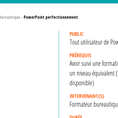
Bureautique
›
PowerPoint perfectionnement
PUBLIC
Tout utilisateur de Pow
PRÉREQUIS
Avoir suivi une format
un niveau équivalent (
disponible)
INTERVENANT(S)
Formateur bureautique
DURÉE