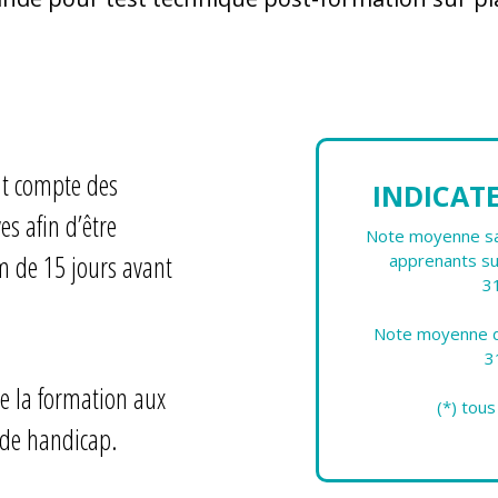
nt compte des
INDICAT
es afin d’être
Note moyenne sat
 de 15 jours avant
apprenants su
3
Note moyenne d'
3
e la formation aux
(*) tou
 de handicap.