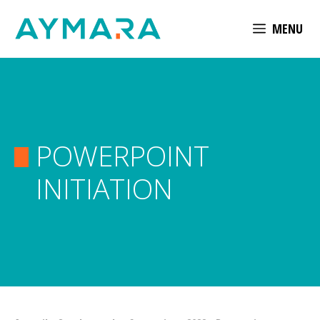
Aller
MENU
au
contenu
POWERPOINT
INITIATION