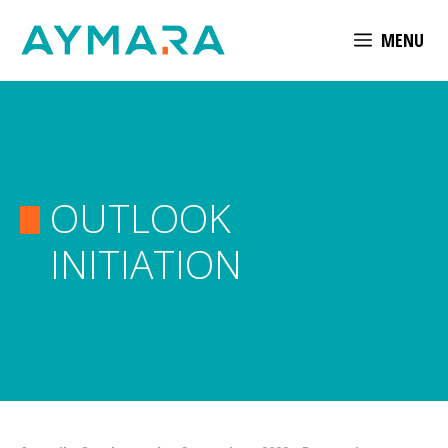
Aller
MENU
au
contenu
OUTLOOK
INITIATION